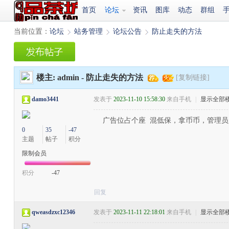
首页
论坛
资讯
图库
动态
群组
当前位置：
论坛
站务管理
论坛公告
防止走失的方法
›
›
›
楼主:
admin
-
防止走失的方法
[复制链接]
damo3441
发表于
2023-11-10 15:58:30
来自手机
|
显示全部
广告位占个座 混低保，拿币币，管理
0
35
-47
主题
帖子
积分
限制会员
积分
-47
回复
qweasdzxc12346
发表于
2023-11-11 22:18:01
来自手机
|
显示全部