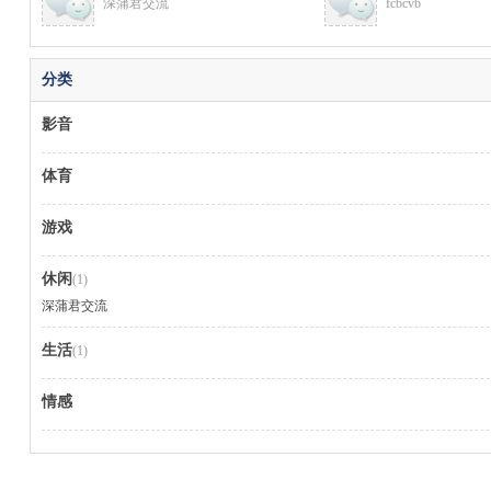
深蒲君交流
fcbcvb
分类
影音
M
体育
游戏
休闲
(1)
深蒲君交流
生活
(1)
品
情感