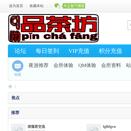
设为首页
|
收藏本站
|
|
论坛
每日签到
VIP充值
积分充值
夜游推荐
会所体验
QM体验
会所资料
站
社区
焦点
Q
»
推荐
深蒲君交流
fgfhfgvn