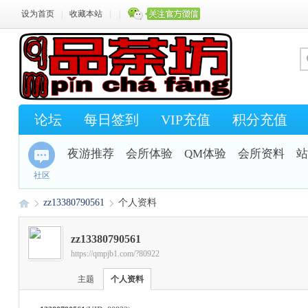
设为首页
|
收藏本站
|
|
论坛
每日签到
VIP充值
积分充值
夜游推荐
会所体验
QM体验
会所资料
站
社区
zz13380790561
个人资料
zz13380790561
https://qmpjb1.com/?80922
Q
›
›
主题
个人资料