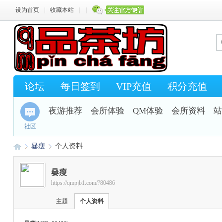
设为首页
|
收藏本站
|
|
论坛
每日签到
VIP充值
积分充值
夜游推荐
会所体验
QM体验
会所资料
站
社区
嘦瘦
个人资料
嘦瘦
https://qmpjb1.com/?80486
Q
›
›
主题
个人资料