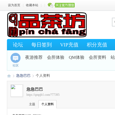
设为首页
|
收藏本站
|
|
论坛
每日签到
VIP充值
积分充值
夜游推荐
会所体验
QM体验
会所资料
站
社区
急急巴巴
个人资料
急急巴巴
https://qmpjb1.com/?77395
Q
›
›
主题
个人资料