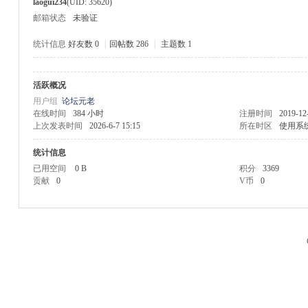
laogui234
(UID: 35620)
邮箱状态
未验证
统计信息
好友数 0
|
回帖数 286
|
主题数 1
活跃概况
M
用户组
论坛元老
在线时间
384 小时
注册时间
2019-12
上次发表时间
2026-6-7 15:15
所在时区
使用系
统计信息
已用空间
0 B
积分
3369
贡献
0
V币
0
品