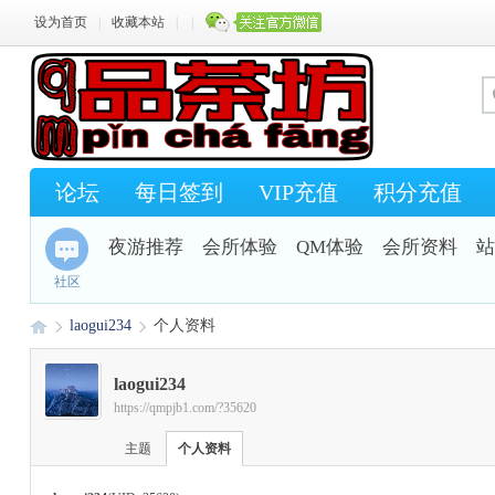
设为首页
|
收藏本站
|
|
论坛
每日签到
VIP充值
积分充值
夜游推荐
会所体验
QM体验
会所资料
站
社区
laogui234
个人资料
laogui234
https://qmpjb1.com/?35620
Q
›
›
主题
个人资料