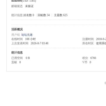
liuliu666
(UID: 1581)
邮箱状态
未验证
统计信息
好友数 0
|
回帖数 34
|
主题数 625
活跃概况
M
用户组
论坛元老
在线时间
108 小时
注册时间
2018-9-
上次发表时间
2026-8-7 03:48
所在时区
使用系
统计信息
已用空间
0 B
积分
6766
贡献
0
V币
0
品