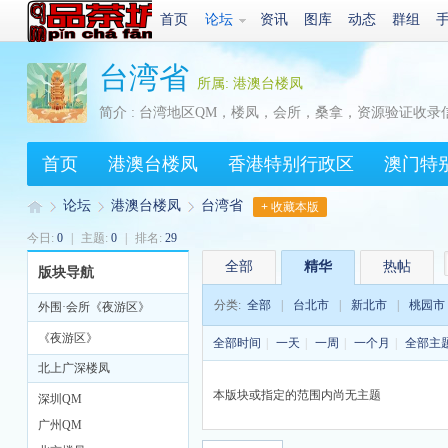
首页
论坛
资讯
图库
动态
群组
台湾省
所属: 港澳台楼凤
简介 : 台湾地区QM，楼凤，会所，桑拿，资源验证收录
首页
港澳台楼凤
香港特别行政区
澳门特
论坛
港澳台楼凤
台湾省
+ 收藏本版
今日:
0
|
主题:
0
|
排名:
29
全部
精华
热帖
版块导航
Q
»
›
›
分类:
全部
|
台北市
|
新北市
|
桃园市
外围·会所《夜游区》
《夜游区》
全部时间
|
一天
|
一周
|
一个月
|
全部主
北上广深楼凤
本版块或指定的范围内尚无主题
深圳QM
广州QM