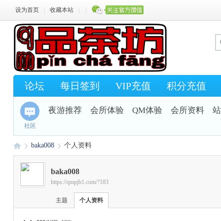
设为首页
|
收藏本站
|
|
论坛
每日签到
VIP充值
积分充值
夜游推荐
会所体验
QM体验
会所资料
站
社区
baka008
个人资料
baka008
https://qmpjb1.com/?183
Q
›
›
主题
个人资料