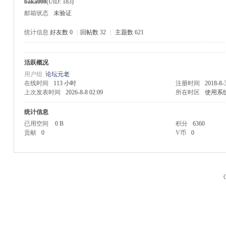
baka008
(UID: 183)
邮箱状态
未验证
统计信息
好友数 0
|
回帖数 32
|
主题数 621
活跃概况
M
用户组
论坛元老
在线时间
113 小时
注册时间
2018-8-
上次发表时间
2026-8-8 02:09
所在时区
使用系
统计信息
已用空间
0 B
积分
6360
贡献
0
V币
0
品