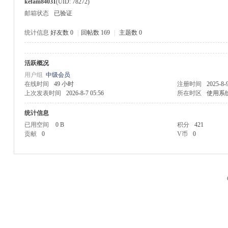
kefam84031
(UID: 78272)
邮箱状态
已验证
统计信息
好友数 0
|
回帖数 169
|
主题数 0
活跃概况
M
用户组
中级会员
在线时间
49 小时
注册时间
2025-8-
上次发表时间
2026-8-7 05:56
所在时区
使用系
统计信息
已用空间
0 B
积分
421
贡献
0
V币
0
品