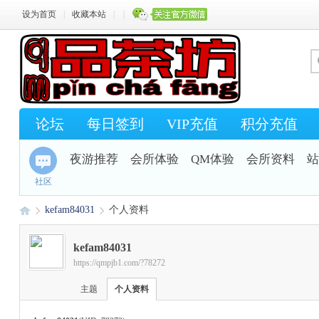
设为首页
|
收藏本站
|
|
论坛
每日签到
VIP充值
积分充值
夜游推荐
会所体验
QM体验
会所资料
站
社区
kefam84031
个人资料
kefam84031
https://qmpjb1.com/?78272
Q
›
›
主题
个人资料