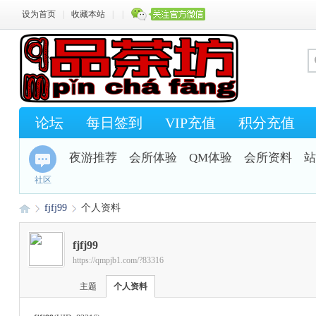
设为首页
|
收藏本站
|
|
论坛
每日签到
VIP充值
积分充值
夜游推荐
会所体验
QM体验
会所资料
站
社区
fjfj99
个人资料
fjfj99
https://qmpjb1.com/?83316
Q
›
›
主题
个人资料