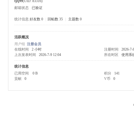
fjfj99
(UID: 83316)
邮箱状态
已验证
统计信息
好友数 0
|
回帖数 35
|
主题数 0
活跃概况
M
用户组
注册会员
在线时间
2 小时
注册时间
2026-7-
上次发表时间
2026-7-9 12:04
所在时区
使用系
统计信息
已用空间
0 B
积分
141
贡献
0
V币
0
品