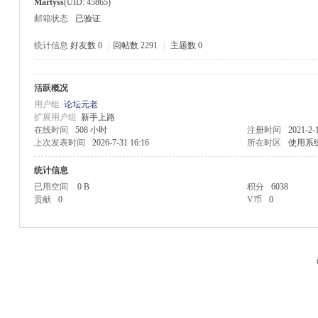
Martyss
(UID: 45865)
邮箱状态
已验证
统计信息
好友数 0
|
回帖数 2291
|
主题数 0
活跃概况
M
用户组
论坛元老
扩展用户组
新手上路
在线时间
508 小时
注册时间
2021-2-
上次发表时间
2026-7-31 16:16
所在时区
使用系
统计信息
已用空间
0 B
积分
6038
贡献
0
V币
0
品