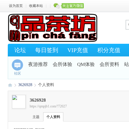
设为首页
|
收藏本站
|
|
论坛
每日签到
VIP充值
积分充值
夜游推荐
会所体验
QM体验
会所资料
站
社区
3626928
个人资料
3626928
https://qmpjb1.com/?72027
Q
›
›
主题
个人资料