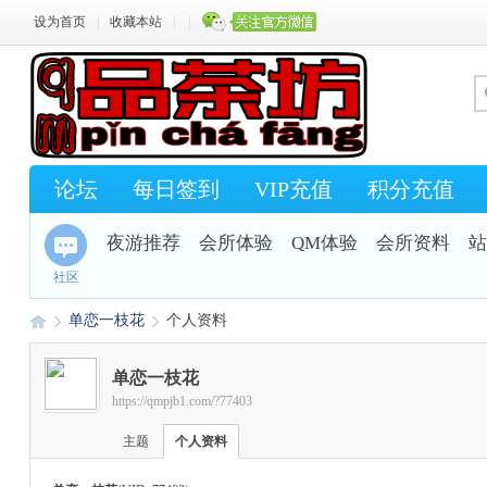
设为首页
|
收藏本站
|
|
论坛
每日签到
VIP充值
积分充值
夜游推荐
会所体验
QM体验
会所资料
站
社区
单恋一枝花
个人资料
单恋一枝花
https://qmpjb1.com/?77403
Q
›
›
主题
个人资料