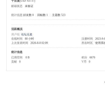
千百度
(UID: 63737)
邮箱状态
未验证
统计信息
好友数 0
|
回帖数 1
|
主题数 523
活跃概况
M
用户组
论坛元老
在线时间
80 小时
注册时间
2023-9-
上次发表时间
2026-8-8 02:09
所在时区
使用系
统计信息
已用空间
0 B
积分
6676
贡献
0
V币
0
品