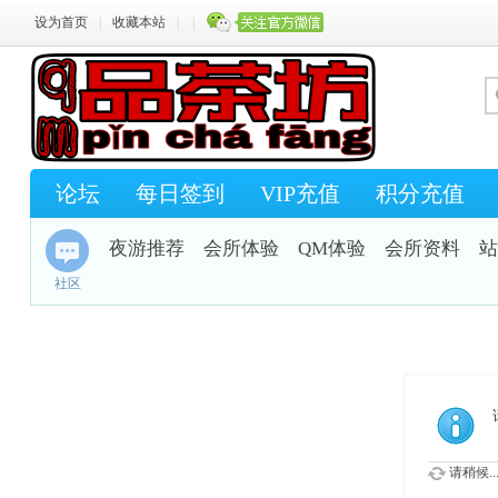
设为首页
|
收藏本站
|
|
论坛
每日签到
VIP充值
积分充值
夜游推荐
会所体验
QM体验
会所资料
站
社区
请稍候..