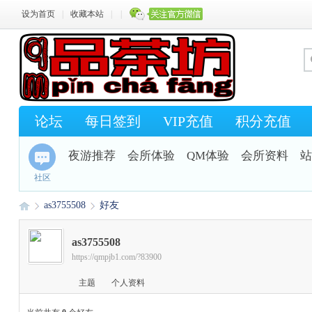
设为首页
|
收藏本站
|
|
论坛
每日签到
VIP充值
积分充值
夜游推荐
会所体验
QM体验
会所资料
站
社区
as3755508
好友
as3755508
https://qmpjb1.com/?83900
Q
›
›
主题
个人资料