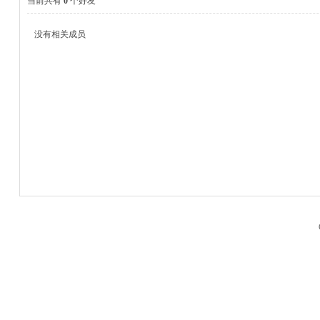
当前共有
0
个好友
没有相关成员
M
品