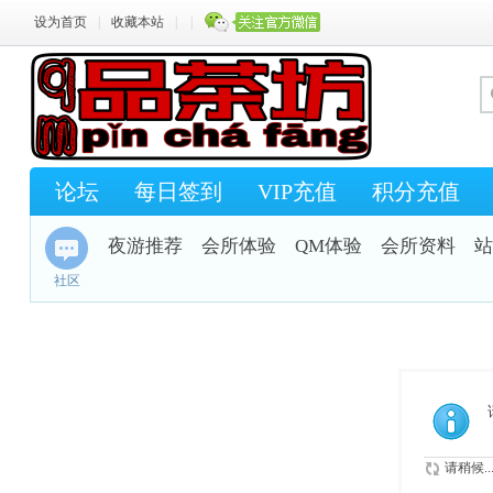
设为首页
|
收藏本站
|
|
论坛
每日签到
VIP充值
积分充值
夜游推荐
会所体验
QM体验
会所资料
站
社区
请稍候..