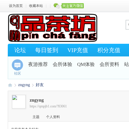
设为首页
|
收藏本站
|
|
论坛
每日签到
VIP充值
积分充值
夜游推荐
会所体验
QM体验
会所资料
站
社区
zngyng
好友
zngyng
https://qmpjb1.com/?83061
Q
›
›
主题
个人资料