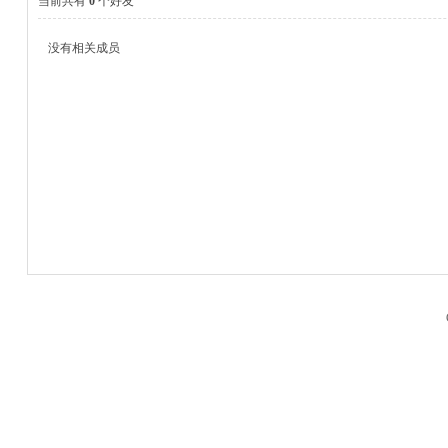
当前共有
0
个好友
没有相关成员
M
品