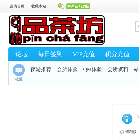
设为首页
|
收藏本站
|
|
论坛
每日签到
VIP充值
积分充值
夜游推荐
会所体验
QM体验
会所资料
站
社区
请稍候..