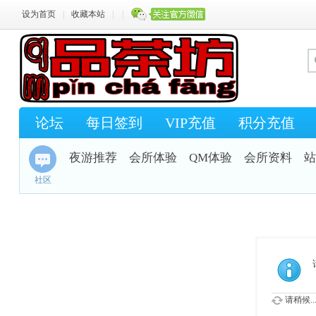
设为首页
|
收藏本站
|
|
论坛
每日签到
VIP充值
积分充值
夜游推荐
会所体验
QM体验
会所资料
站
社区
请稍候..