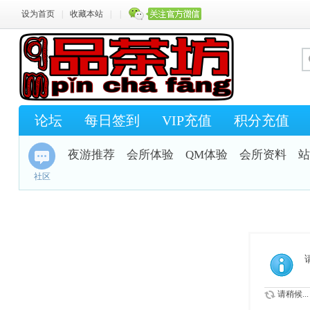
设为首页
|
收藏本站
|
|
论坛
每日签到
VIP充值
积分充值
夜游推荐
会所体验
QM体验
会所资料
站
社区
请稍候...