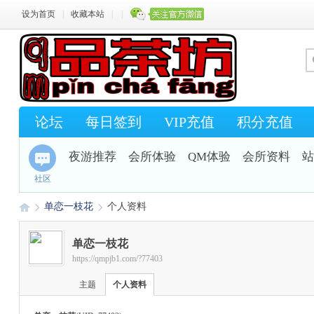
设为首页
|
收藏本站
|
|
论坛
每日签到
VIP充值
积分充值
夜游推荐
会所体验
QM体验
会所资料
站
社区
单恋一枝花
个人资料
单恋一枝花
https://qmpjb1.com/?77403
Q
›
›
主题
个人资料