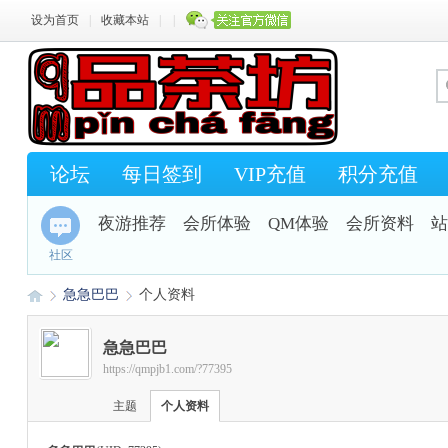
设为首页
|
收藏本站
|
|
论坛
每日签到
VIP充值
积分充值
夜游推荐
会所体验
QM体验
会所资料
站
社区
急急巴巴
个人资料
急急巴巴
https://qmpjb1.com/?77395
Q
›
›
主题
个人资料