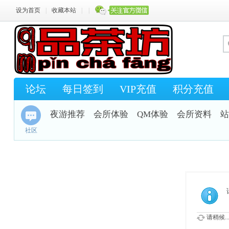
设为首页
|
收藏本站
|
|
论坛
每日签到
VIP充值
积分充值
夜游推荐
会所体验
QM体验
会所资料
站
社区
请稍候..