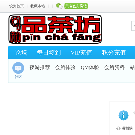
设为首页
|
收藏本站
|
|
论坛
每日签到
VIP充值
积分充值
夜游推荐
会所体验
QM体验
会所资料
站
社区
请稍候..