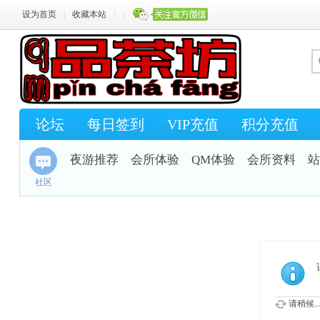
设为首页
|
收藏本站
|
|
论坛
每日签到
VIP充值
积分充值
夜游推荐
会所体验
QM体验
会所资料
站
社区
请稍候..