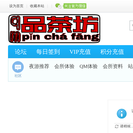
设为首页
|
收藏本站
|
|
论坛
每日签到
VIP充值
积分充值
夜游推荐
会所体验
QM体验
会所资料
站
社区
请稍候..