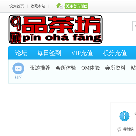
设为首页
|
收藏本站
|
|
论坛
每日签到
VIP充值
积分充值
夜游推荐
会所体验
QM体验
会所资料
站
社区
请稍候..