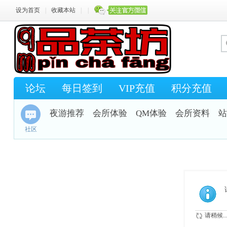
设为首页
|
收藏本站
|
|
论坛
每日签到
VIP充值
积分充值
夜游推荐
会所体验
QM体验
会所资料
站
社区
请稍候..