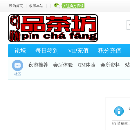
设为首页
|
收藏本站
|
|
论坛
每日签到
VIP充值
积分充值
夜游推荐
会所体验
QM体验
会所资料
站
社区
请稍候..