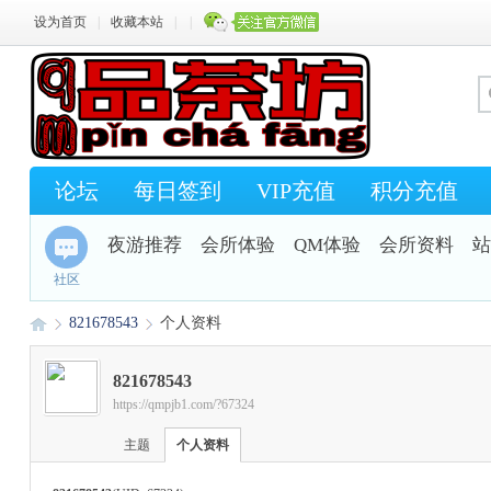
设为首页
|
收藏本站
|
|
论坛
每日签到
VIP充值
积分充值
夜游推荐
会所体验
QM体验
会所资料
站
社区
821678543
个人资料
821678543
https://qmpjb1.com/?67324
Q
›
›
主题
个人资料