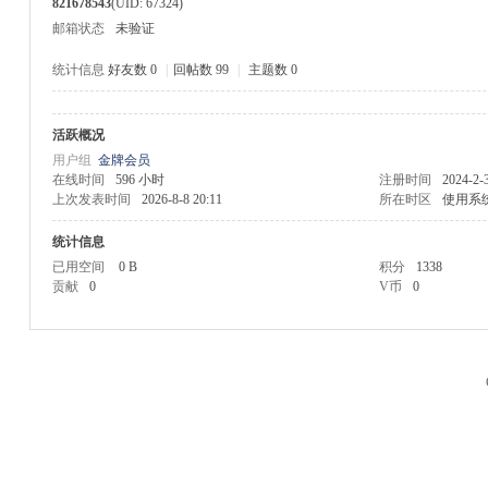
821678543
(UID: 67324)
邮箱状态
未验证
统计信息
好友数 0
|
回帖数 99
|
主题数 0
活跃概况
M
用户组
金牌会员
在线时间
596 小时
注册时间
2024-2-
上次发表时间
2026-8-8 20:11
所在时区
使用系
统计信息
已用空间
0 B
积分
1338
贡献
0
V币
0
品