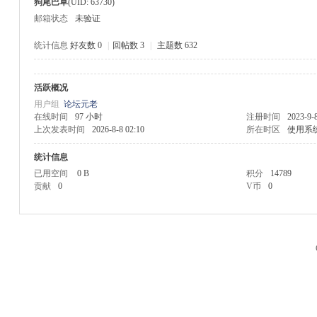
狗尾巴草
(UID: 63730)
邮箱状态
未验证
统计信息
好友数 0
|
回帖数 3
|
主题数 632
活跃概况
M
用户组
论坛元老
在线时间
97 小时
注册时间
2023-9-
上次发表时间
2026-8-8 02:10
所在时区
使用系
统计信息
已用空间
0 B
积分
14789
贡献
0
V币
0
品