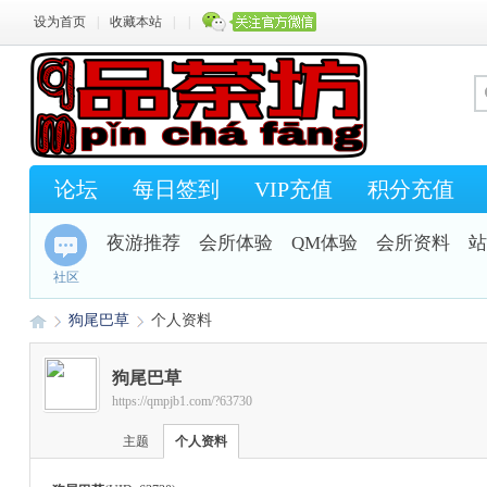
设为首页
|
收藏本站
|
|
论坛
每日签到
VIP充值
积分充值
夜游推荐
会所体验
QM体验
会所资料
站
社区
狗尾巴草
个人资料
狗尾巴草
https://qmpjb1.com/?63730
Q
›
›
主题
个人资料