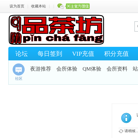
设为首页
|
收藏本站
|
|
论坛
每日签到
VIP充值
积分充值
夜游推荐
会所体验
QM体验
会所资料
站
社区
请稍候..