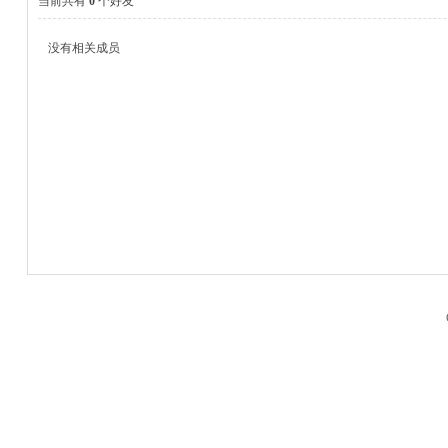
当前共有
0
个好友
没有相关成员
M
品