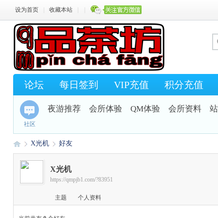
设为首页
|
收藏本站
|
|
论坛
每日签到
VIP充值
积分充值
夜游推荐
会所体验
QM体验
会所资料
站
社区
X光机
好友
X光机
https://qmpjb1.com/?83951
Q
›
›
主题
个人资料