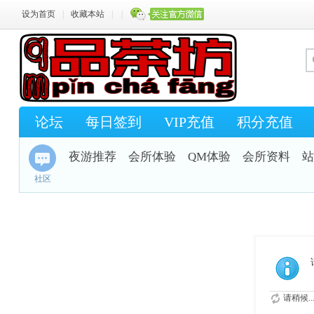
设为首页
|
收藏本站
|
|
论坛
每日签到
VIP充值
积分充值
夜游推荐
会所体验
QM体验
会所资料
站
社区
请稍候..