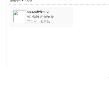
当前共有
1
个好友
52zh.cc出售VIP2
禁止访问 积分数: 50
互动
|
收听TA
M
品