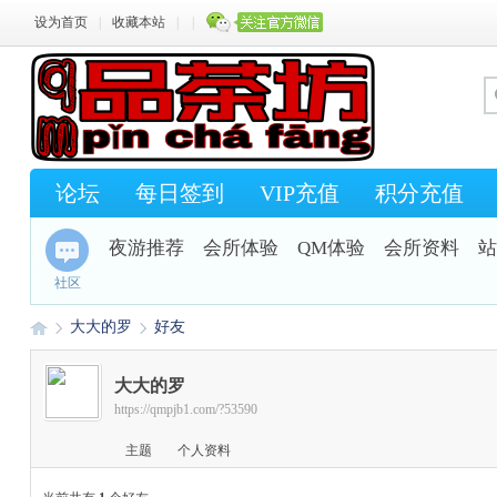
设为首页
|
收藏本站
|
|
论坛
每日签到
VIP充值
积分充值
夜游推荐
会所体验
QM体验
会所资料
站
社区
大大的罗
好友
大大的罗
https://qmpjb1.com/?53590
Q
›
›
主题
个人资料