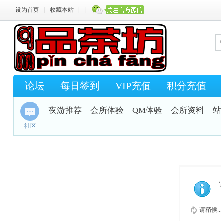
设为首页
|
收藏本站
|
|
论坛
每日签到
VIP充值
积分充值
夜游推荐
会所体验
QM体验
会所资料
站
社区
请稍候..