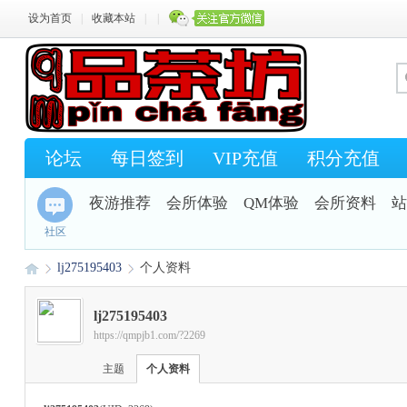
设为首页
|
收藏本站
|
|
论坛
每日签到
VIP充值
积分充值
夜游推荐
会所体验
QM体验
会所资料
站
社区
lj275195403
个人资料
lj275195403
https://qmpjb1.com/?2269
Q
›
›
主题
个人资料