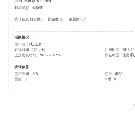
lj275195403
(UID: 2269)
邮箱状态
未验证
统计信息
好友数 0
|
回帖数 90
|
主题数 617
活跃概况
M
用户组
论坛元老
在线时间
176 小时
注册时间
2018-10
上次发表时间
2026-8-8 02:09
所在时区
使用系
统计信息
已用空间
0 B
积分
6889
贡献
0
V币
0
品