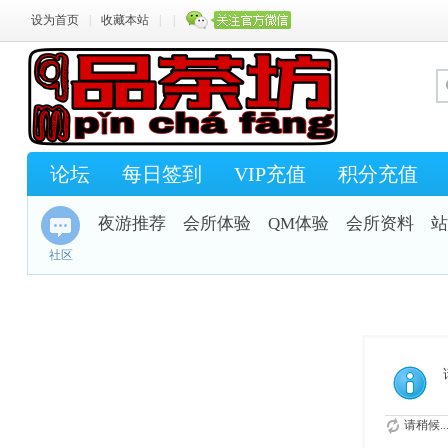
设为首页
|
收藏本站
|
|
论坛
每日签到
VIP充值
积分充值
夜游推荐
会所体验
QM体验
会所资料
站
社区
请稍候..