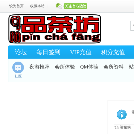
设为首页
|
收藏本站
|
|
论坛
每日签到
VIP充值
积分充值
夜游推荐
会所体验
QM体验
会所资料
站
社区
请稍候...