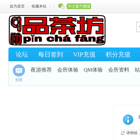
设为首页
|
收藏本站
|
|
论坛
每日签到
VIP充值
积分充值
夜游推荐
会所体验
QM体验
会所资料
站
社区
请稍候..