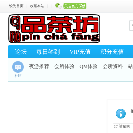
设为首页
|
收藏本站
|
|
论坛
每日签到
VIP充值
积分充值
夜游推荐
会所体验
QM体验
会所资料
站
社区
请稍候...