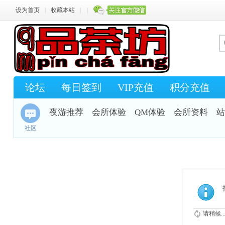
设为首页
|
收藏本站
|
|
论坛
每日签到
VIP充值
积分充值
夜游推荐
会所体验
QM体验
会所资料
站
社区
请稍候..