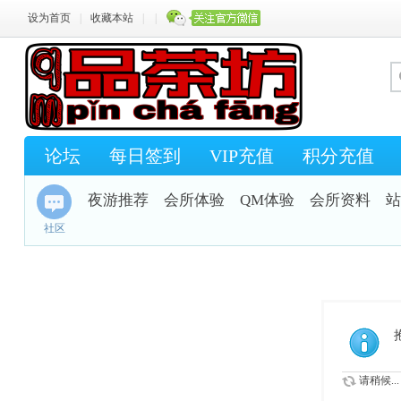
设为首页
|
收藏本站
|
|
论坛
每日签到
VIP充值
积分充值
夜游推荐
会所体验
QM体验
会所资料
站
社区
请稍候...