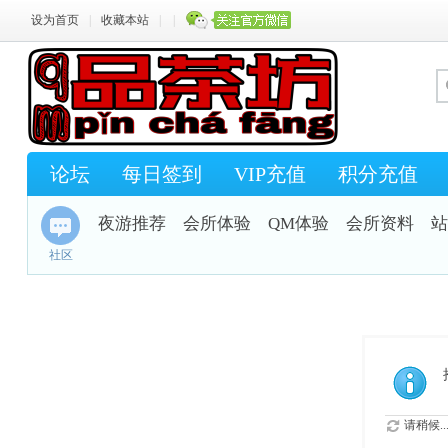
设为首页
|
收藏本站
|
|
论坛
每日签到
VIP充值
积分充值
夜游推荐
会所体验
QM体验
会所资料
站
社区
请稍候..