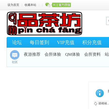
设为首页
|
收藏本站
|
|
论坛
每日签到
VIP充值
积分充值
夜游推荐
会所体验
QM体验
会所资料
站
社区
请稍候..