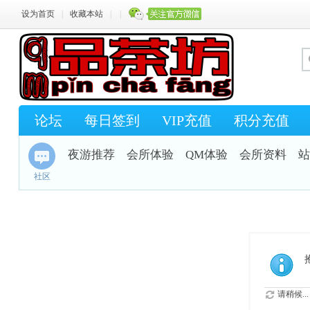
设为首页
|
收藏本站
|
|
论坛
每日签到
VIP充值
积分充值
夜游推荐
会所体验
QM体验
会所资料
站
社区
请稍候...