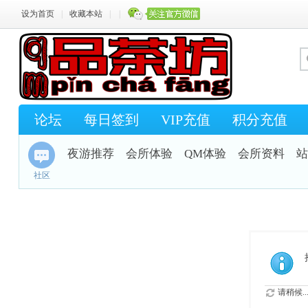
设为首页
|
收藏本站
|
|
论坛
每日签到
VIP充值
积分充值
夜游推荐
会所体验
QM体验
会所资料
站
社区
请稍候..