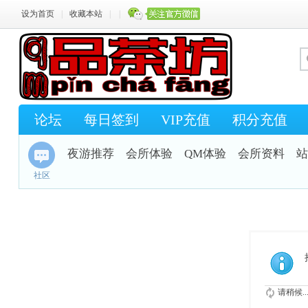
设为首页
|
收藏本站
|
|
论坛
每日签到
VIP充值
积分充值
夜游推荐
会所体验
QM体验
会所资料
站
社区
请稍候..